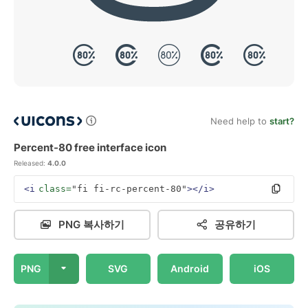
Need help to
start?
Percent-80 free interface icon
Released:
4.0.0
<i
class=
"fi fi-rc-percent-80"
></i>
PNG 복사하기
공유하기
PNG
SVG
Android
iOS