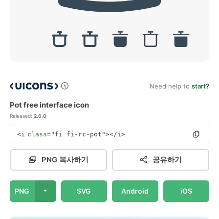
Need help to
start?
Pot free interface icon
Released:
2.6.0
<i
class=
"fi fi-rc-pot"
></i>
PNG 복사하기
공유하기
PNG
SVG
Android
iOS