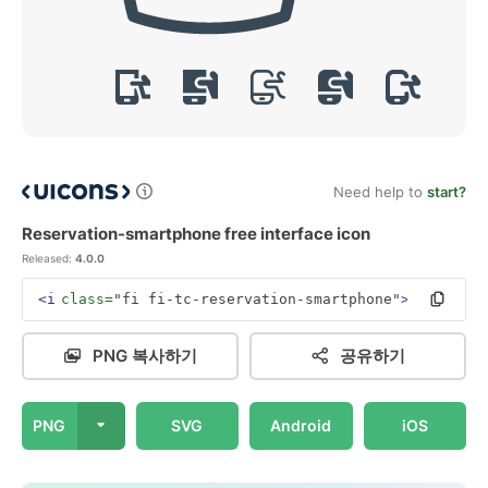
Need help to
start?
Reservation-smartphone free interface icon
Released:
4.0.0
<i
class=
"fi fi-tc-reservation-smartphone"
></i>
PNG 복사하기
공유하기
PNG
SVG
Android
iOS