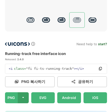
Need help to
start?
Running-track free interface icon
Released:
2.4.0
<i
class=
"fi fi-ts-running-track"
></i>
PNG 복사하기
공유하기
PNG
SVG
Android
iOS