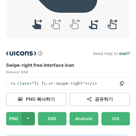
Need help to
start?
Swipe-right free interface icon
Released:
2.1.0
<i
class=
"fi fi-sr-swipe-right"
></i>
PNG 복사하기
공유하기
PNG
SVG
Android
iOS