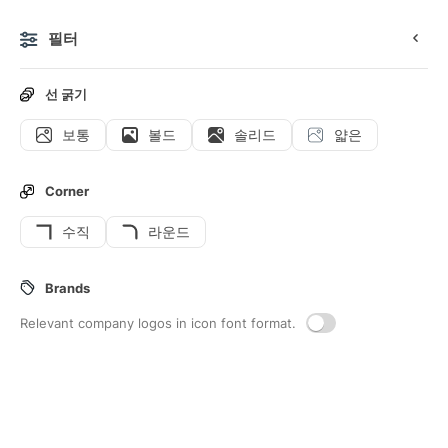
필터
0
선 굵기
보통
볼드
솔리드
얇은
아이콘
스티커
애니메이션 아이콘
인터페이스 아이콘
Corner
수직
라운드
24
Aromatherapy
Interface icons
Brands
Relevant company logos in icon font format.