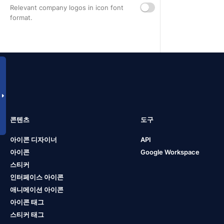
Relevant company logos in icon font
format.
콘텐츠
도구
아이콘 디자이너
API
아이콘
Google Workspace
스티커
인터페이스 아이콘
애니메이션 아이콘
아이콘 태그
스티커 태그