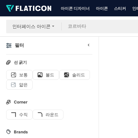
아이콘 디자이너
아이콘
스티커
인
인터페이스 아이콘
필터
선 굵기
보통
볼드
솔리드
얇은
Corner
수직
라운드
Brands