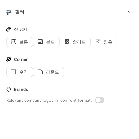
필터
0
선 굵기
보통
볼드
솔리드
얇은
아이콘
스티커
애니메이션 아이콘
인터페이스 아이콘
Corner
수직
라운드
7
Crono
Interface icons
Brands
Relevant company logos in icon font format.