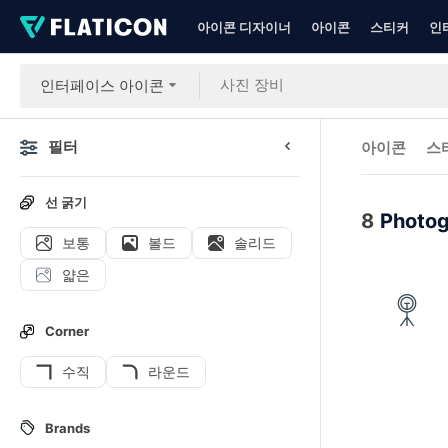
아이콘 디자이너
아이콘
스티커
인
인터페이스 아이콘
필터
아이콘
스
선 굵기
8
Photo
보통
볼드
솔리드
얇은
Corner
수직
라운드
Brands