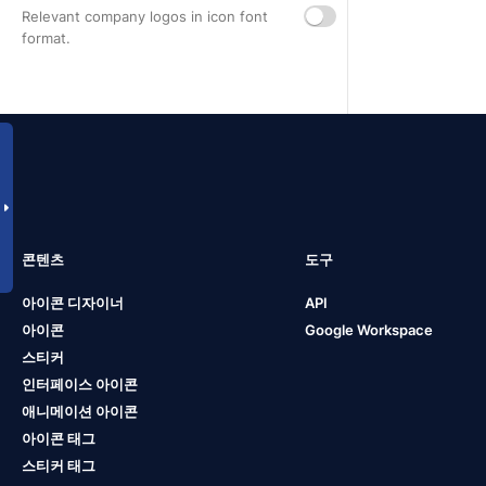
Relevant company logos in icon font
format.
콘텐츠
도구
아이콘 디자이너
API
아이콘
Google Workspace
스티커
인터페이스 아이콘
애니메이션 아이콘
아이콘 태그
스티커 태그