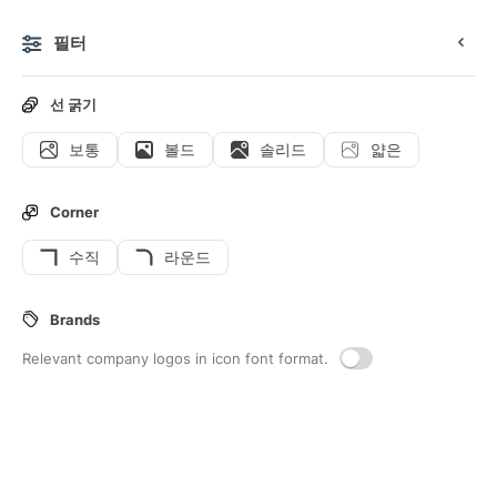
필터
0
선 굵기
보통
볼드
솔리드
얇은
아이콘
스티커
애니메이션 아이콘
인터페이스 아이콘
Corner
수직
라운드
67
Restaurant
Interface icons
Brands
Relevant company logos in icon font format.