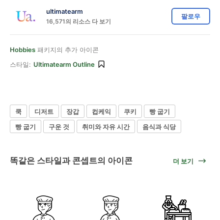
ultimatearm
팔로우
16,571의 리소스 다 보기
Hobbies
패키지의 추가 아이콘
스타일:
Ultimatearm Outline
쿡
디저트
장갑
컵케익
쿠키
빵 굽기
빵 굽기
구운 것
취미와 자유 시간
음식과 식당
똑같은 스타일과 콘셉트의 아이콘
더 보기