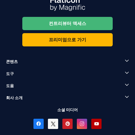
컨트리뷰터 액세스
프리미엄으로 가기
콘텐츠
도구
도움
회사 소개
소셜 미디어