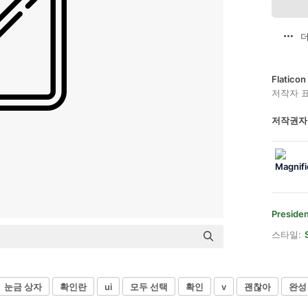
더
Flatic
저작자 
저작권자
Preside
스타일:
눈금 상자
확인란
ui
모두 선택
확인
v
괜찮아
완성