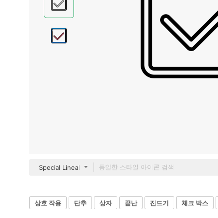
Special Lineal
상호 작용
단추
상자
끝난
진드기
체크 박스