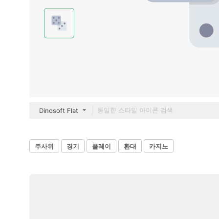
Dinosoft Flat
주사위
경기
플레이
환대
카지노