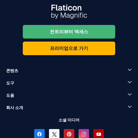
컨트리뷰터 액세스
프리미엄으로 가기
콘텐츠
도구
도움
회사 소개
소셜 미디어