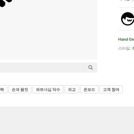
Hand Ge
스타일:
력
손과 몸짓
파트너십 악수
외교
온보드
고객 참여