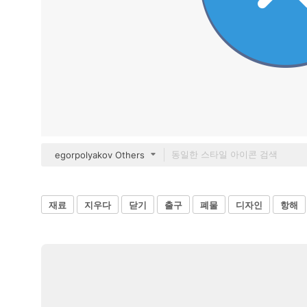
egorpolyakov Others
재료
지우다
닫기
출구
폐물
디자인
항해