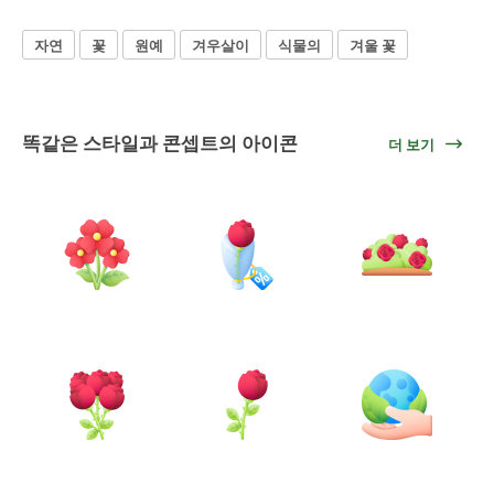
자연
꽃
원예
겨우살이
식물의
겨울 꽃
똑같은 스타일과 콘셉트의 아이콘
더 보기