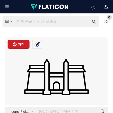
0
저장
Icons_Field outline