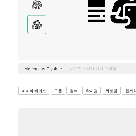
Meticulous Glyph
데이터 베이스
구름
검색
확대경
회로망
현서와