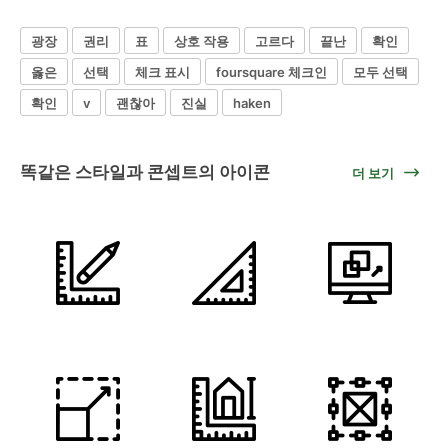
광장
권리
표
상호 작용
고르다
끝난
확인
옳은
선택
체크 표시
foursquare 체크인
모두 선택
확인
v
괜찮아
진실
haken
똑같은 스타일과 콘셉트의 아이콘
더 보기