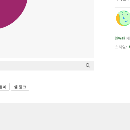
Diwali
패
스타일:
팽이
쉘 링크