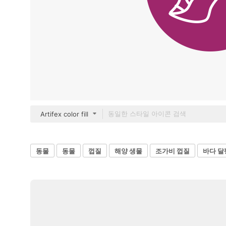
Artifex color fill
동물
동물
껍질
해양 생물
조가비 껍질
바다 달