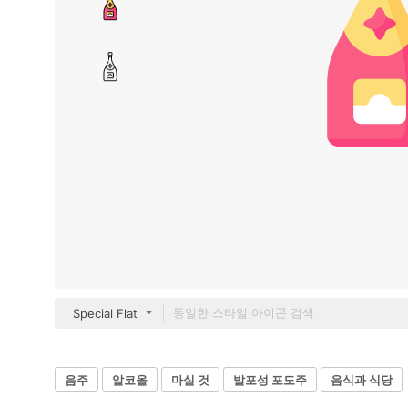
Special Flat
음주
알코올
마실 것
발포성 포도주
음식과 식당