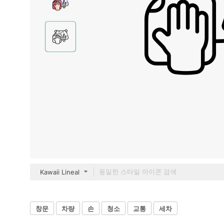
Kawaii Lineal
창문
차량
손
청소
교통
세차