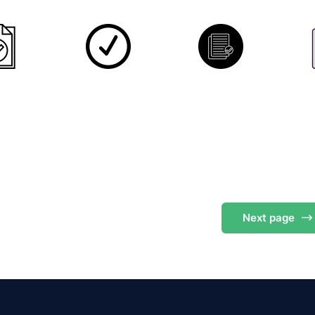
Next
page