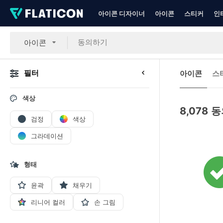
아이콘 디자이너
아이콘
스티커
인
아이콘
필터
아이콘
스
색상
8,078
동
검정
색상
그라데이션
형태
윤곽
채우기
리니어 컬러
손 그림