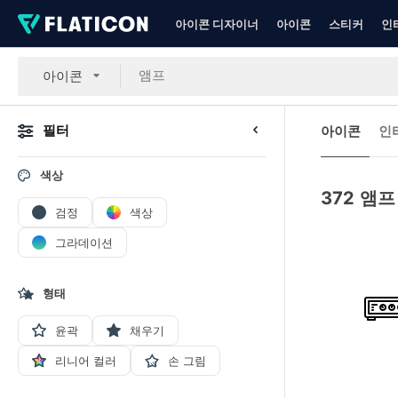
아이콘 디자이너
아이콘
스티커
인
아이콘
필터
아이콘
인
색상
372
앰프
검정
색상
그라데이션
형태
윤곽
채우기
리니어 컬러
손 그림