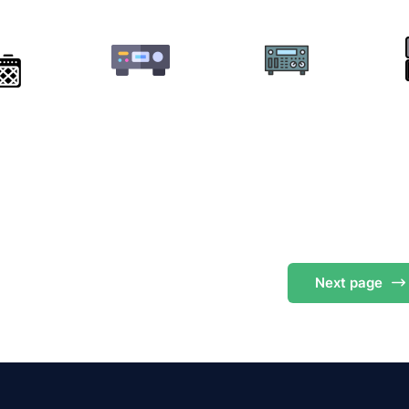
Next
page