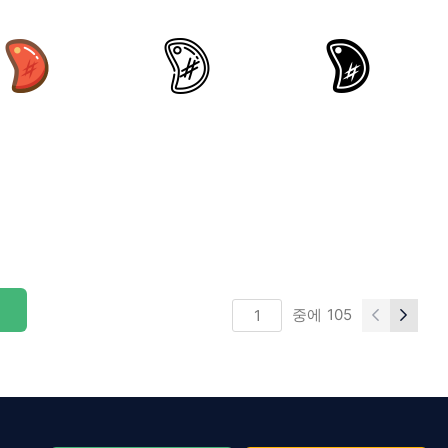
중에
105