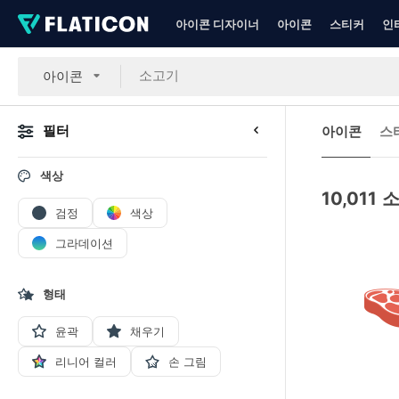
아이콘 디자이너
아이콘
스티커
인
아이콘
필터
아이콘
스
색상
10,011
소
검정
색상
그라데이션
형태
윤곽
채우기
리니어 컬러
손 그림