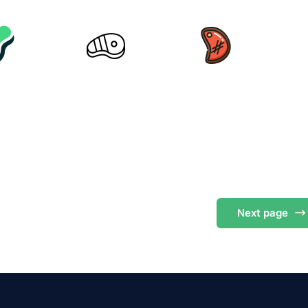
Next
page