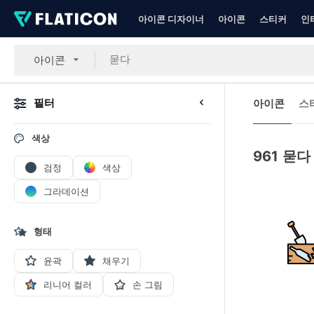
아이콘 디자이너
아이콘
스티커
인
아이콘
필터
아이콘
스
색상
961
묻다
검정
색상
그라데이션
형태
윤곽
채우기
리니어 컬러
손 그림