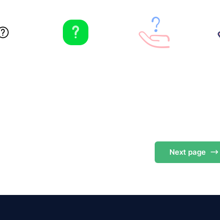
Next
page