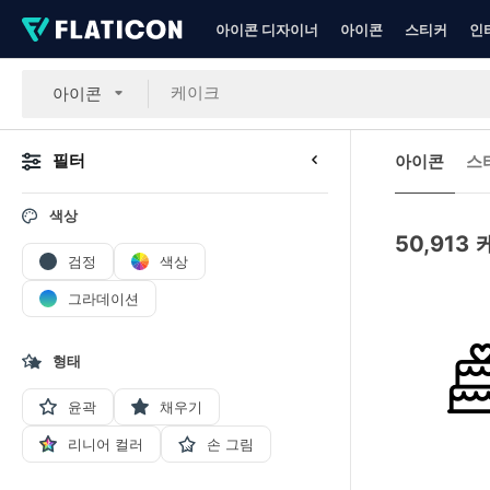
아이콘 디자이너
아이콘
스티커
인
아이콘
필터
아이콘
스
색상
50,913
검정
색상
그라데이션
형태
윤곽
채우기
리니어 컬러
손 그림