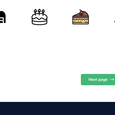
Next
page