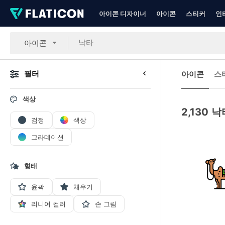
아이콘 디자이너
아이콘
스티커
인
아이콘
필터
아이콘
스
색상
2,130
낙
검정
색상
그라데이션
형태
윤곽
채우기
리니어 컬러
손 그림