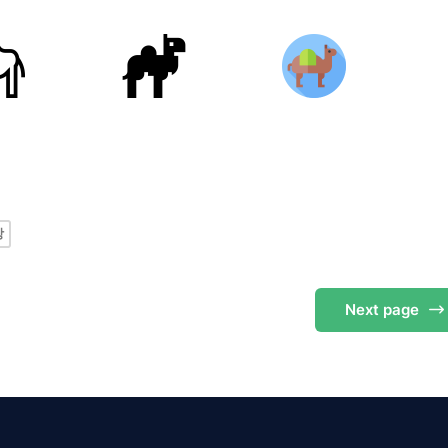
장
Next
page