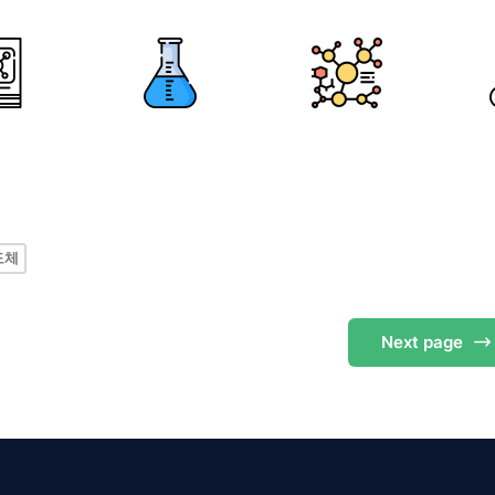
도체
Next
page