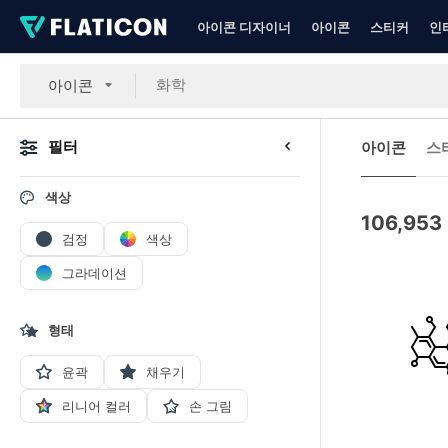
아이콘 디자이너
아이콘
스티커
인
아이콘
필터
아이콘
스
색상
106,953
검정
색상
그라데이션
형태
윤곽
채우기
리니어 컬러
손 그림