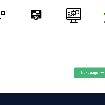
Next
page