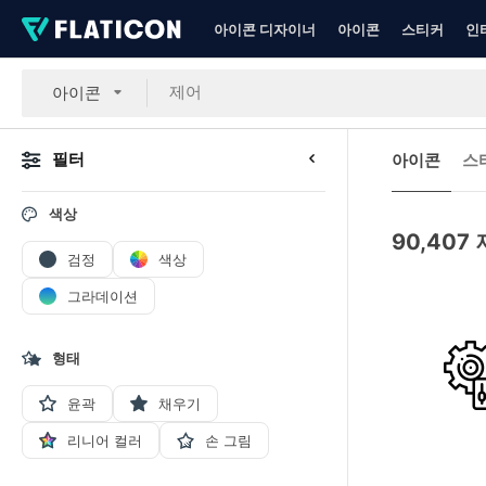
아이콘 디자이너
아이콘
스티커
인
아이콘
필터
아이콘
스
색상
90,407
검정
색상
그라데이션
형태
윤곽
채우기
리니어 컬러
손 그림