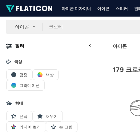
아이콘 디자이너
아이콘
스티커
인
아이콘
필터
아이콘
색상
179
크로
검정
색상
그라데이션
형태
윤곽
채우기
리니어 컬러
손 그림