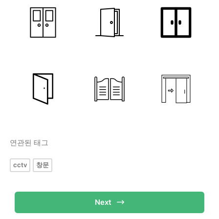
연관된 태그
cctv
창문
Next