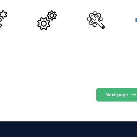
Next
page