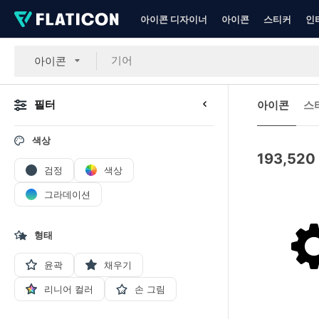
아이콘 디자이너
아이콘
스티커
인
아이콘
필터
아이콘
스
색상
193,520
검정
색상
그라데이션
형태
윤곽
채우기
리니어 컬러
손 그림