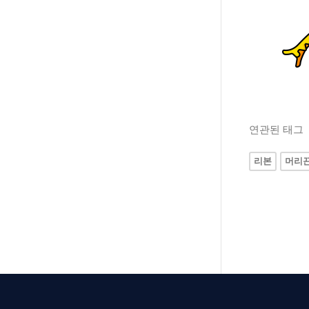
연관된 태그
리본
머리