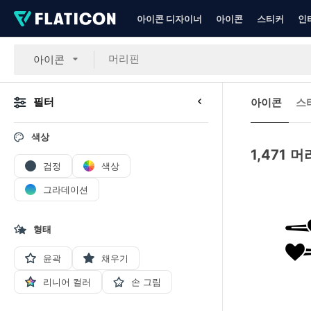
아이콘 디자이너
아이콘
스티커
인
아이콘
필터
아이콘
스
색상
1,471
머
검정
색상
그라데이션
형태
윤곽
채우기
리니어 컬러
손 그림