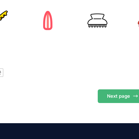
끈
Next
page