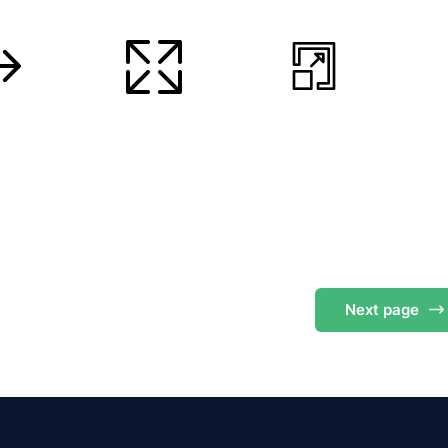
Next
page