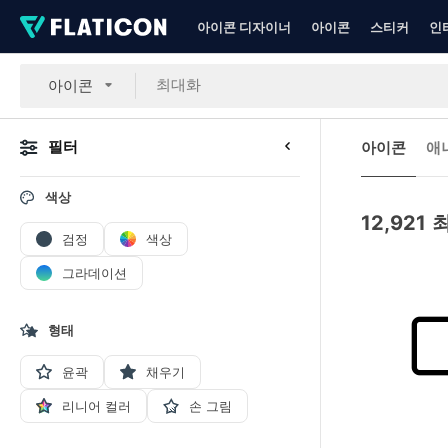
아이콘 디자이너
아이콘
스티커
인
아이콘
필터
아이콘
애
색상
12,921
검정
색상
그라데이션
형태
윤곽
채우기
리니어 컬러
손 그림