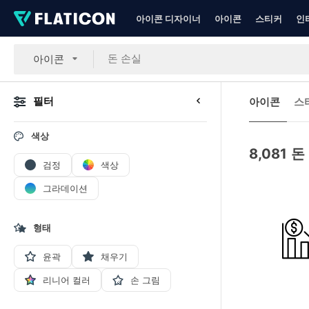
아이콘 디자이너
아이콘
스티커
인
아이콘
필터
아이콘
스
색상
8,081
돈
검정
색상
그라데이션
형태
윤곽
채우기
리니어 컬러
손 그림