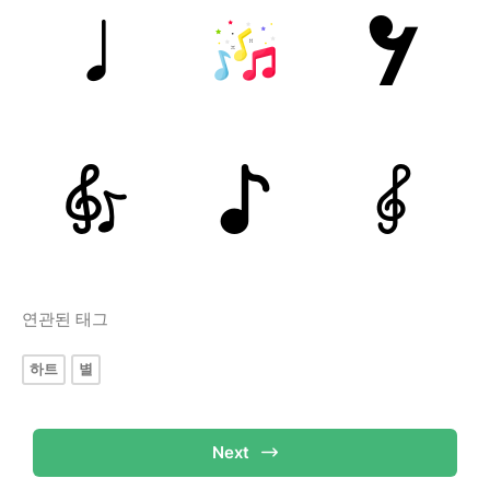
연관된 태그
하트
별
Next