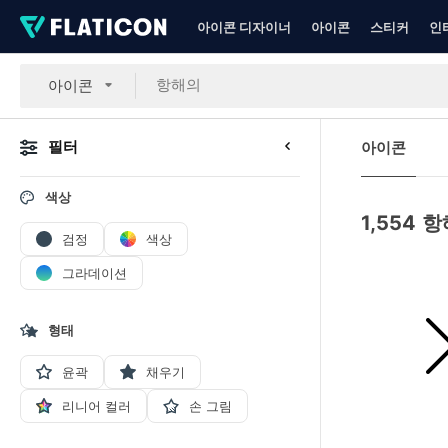
아이콘 디자이너
아이콘
스티커
인
아이콘
필터
아이콘
색상
1,554
항
검정
색상
그라데이션
형태
윤곽
채우기
리니어 컬러
손 그림