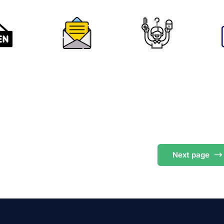
Next
page