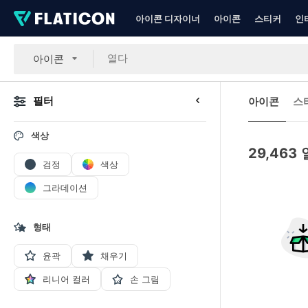
아이콘 디자이너
아이콘
스티커
인
아이콘
필터
아이콘
스
색상
29,463
검정
색상
그라데이션
형태
윤곽
채우기
리니어 컬러
손 그림