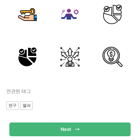
연관된 태그
전구
열쇠
Next