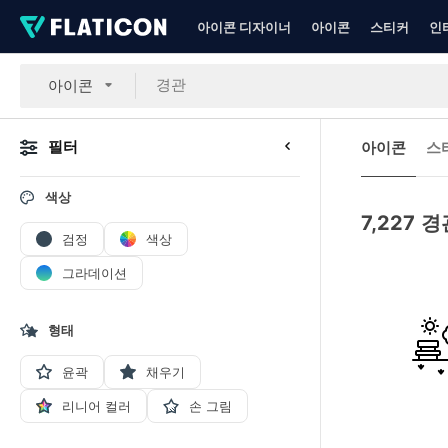
아이콘 디자이너
아이콘
스티커
인
아이콘
필터
아이콘
스
색상
7,227
경
검정
색상
그라데이션
형태
윤곽
채우기
리니어 컬러
손 그림