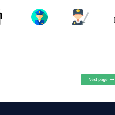
Next
page