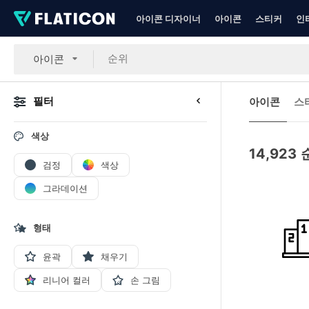
아이콘 디자이너
아이콘
스티커
인
아이콘
필터
아이콘
스
색상
14,923
검정
색상
그라데이션
형태
윤곽
채우기
리니어 컬러
손 그림