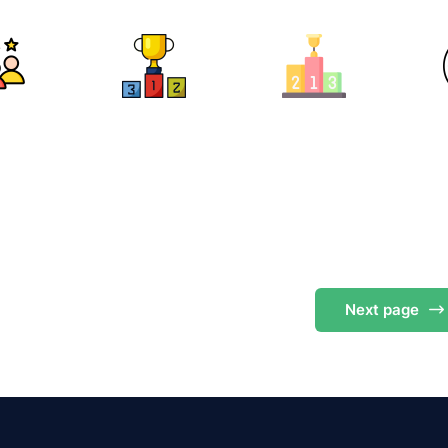
Next
page