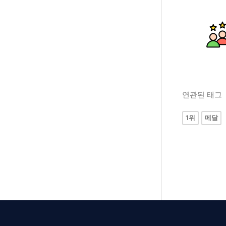
연관된 태그
1위
메달