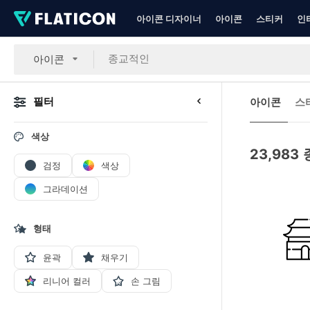
아이콘 디자이너
아이콘
스티커
인
아이콘
필터
아이콘
스
색상
23,983
검정
색상
그라데이션
형태
윤곽
채우기
리니어 컬러
손 그림