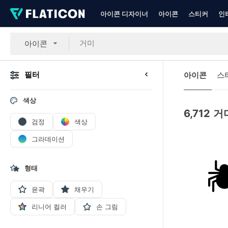
아이콘 디자이너
아이콘
스티커
인
아이콘
필터
아이콘
스
색상
6,712
거
검정
색상
그라데이션
형태
윤곽
채우기
리니어 컬러
손 그림