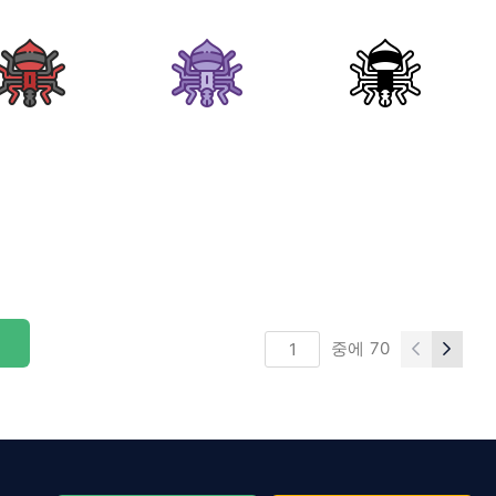
중에
70