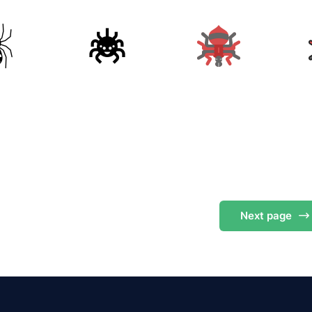
Next
page