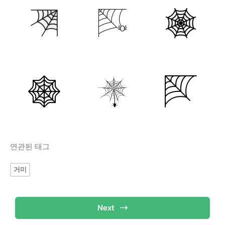
연관된 태그
거미
Next