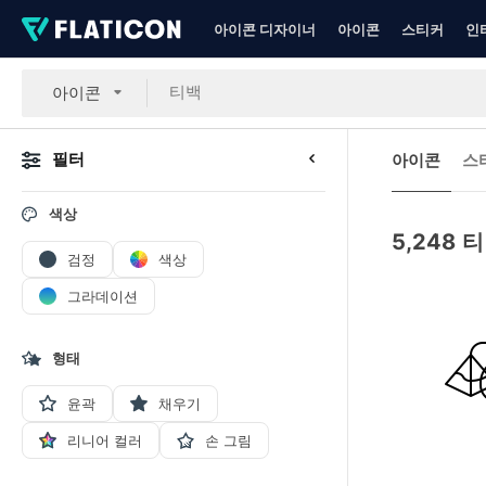
아이콘 디자이너
아이콘
스티커
인
아이콘
필터
아이콘
스
색상
5,248
티
검정
색상
그라데이션
형태
윤곽
채우기
리니어 컬러
손 그림