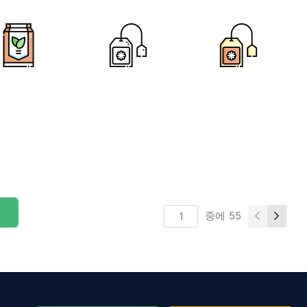
중에
55