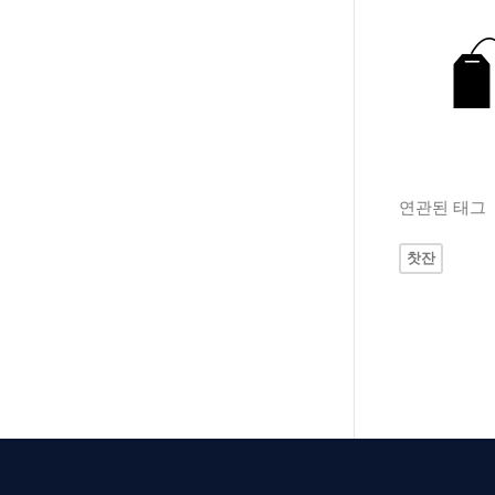
연관된 태그
찻잔