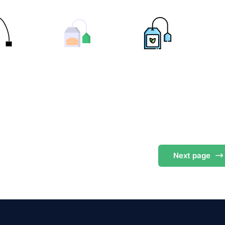
Next
page