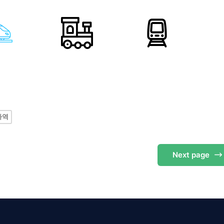
차역
Next
page