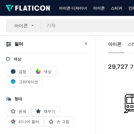
아이콘 디자이너
아이콘
스티커
인
아이콘
필터
아이콘
스
색상
29,727
검정
색상
그라데이션
형태
윤곽
채우기
리니어 컬러
손 그림