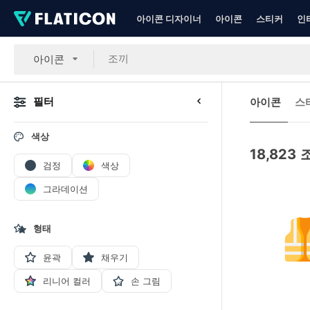
아이콘 디자이너
아이콘
스티커
인
아이콘
필터
아이콘
스
색상
18,823
검정
색상
그라데이션
형태
윤곽
채우기
리니어 컬러
손 그림