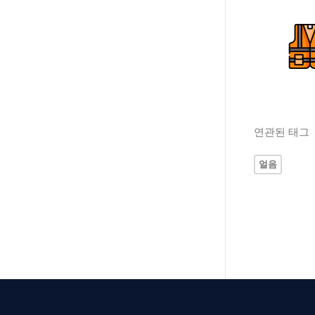
연관된 태그
얼음