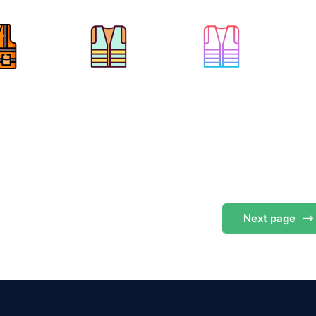
Next
page